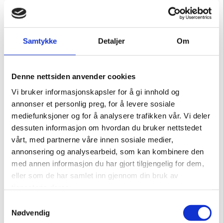
visse deler av innholdet. En informasjonskapsel er en
liten tekstfil som sendes fra vår webserver og lagres av
din nettleser. Informasjonen som lagres kan være
opplysninger om hvordan våre brukere har surfet på og
Samtykke
Detaljer
Om
anvendt våre nettsider, og om hvilken nettleser de har
brukt.
Vi anvender statistikk om brukere og
Denne nettsiden anvender cookies
trafikk/trafikkleverandører i aggregert form. Statistikken
Vi bruker informasjonskapsler for å gi innhold og
inneholder aldri noen form for personlig informasjon, alt
annonser et personlig preg, for å levere sosiale
er anonymt. IP-adresser lagres ikke i vår database der vi
mediefunksjoner og for å analysere trafikken vår. Vi deler
lagrer atferd på nettstedet, derfor kan informasjon om
deg som bruker aldri kobles sammen med din identitet.
dessuten informasjon om hvordan du bruker nettstedet
Din IP-adresse lagres av sikkerhetsmessige årsaker bare i
vårt, med partnerne våre innen sosiale medier,
de tilfeller du selv aktivt registrerer deg på nettstedet.
annonsering og analysearbeid, som kan kombinere den
med annen informasjon du har gjort tilgjengelig for dem,
Formål
eller som de har samlet inn gjennom din bruk av
tjenestene deres.
Utvikle og forbedre nettstedet gjennom å forstå
hvordan det anvendes.
Samtykkevalg
Nødvendig
Beregne og rapportere brukerantall og trafikk.